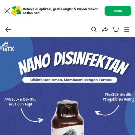
Belanja di aplikasi, gratis ongkir & kupon diskon
Buka
setiap hari!