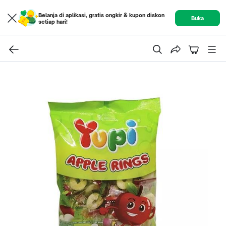
Belanja di aplikasi, gratis ongkir & kupon diskon
Buka
setiap hari!