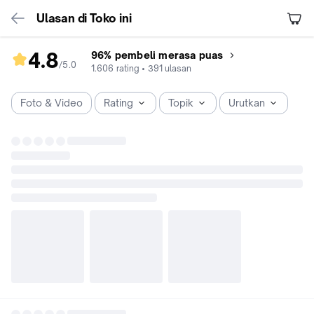
Ulasan di Toko ini
4.8
96% pembeli merasa puas
/5
.
0
rating
1.606
rating
•
391
ulasan
toko
4.8
Foto & Video
Rating
Topik
Urutkan
dari
5