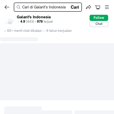
Cari
Galant’s Indonesia
Follow
4.9
(443) •
978
terjual
Chat
60+ menit chat dibalas
6 tahun berjualan