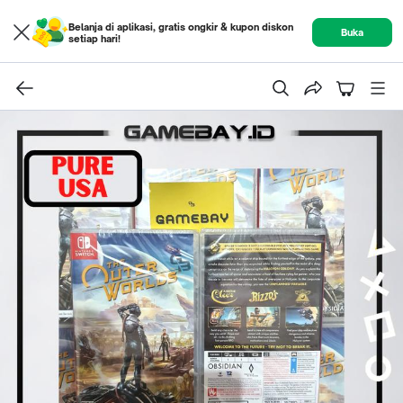
Belanja di aplikasi, gratis ongkir & kupon diskon
Buka
setiap hari!