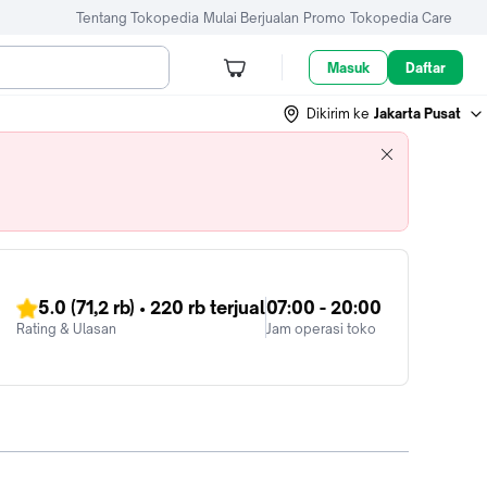
Tentang Tokopedia
Mulai Berjualan
Promo
Tokopedia Care
Masuk
Daftar
Dikirim ke
Jakarta Pusat
5.0
(71,2 rb)
•
220 rb
terjual
07:00 - 20:00
Rating & Ulasan
Jam operasi toko