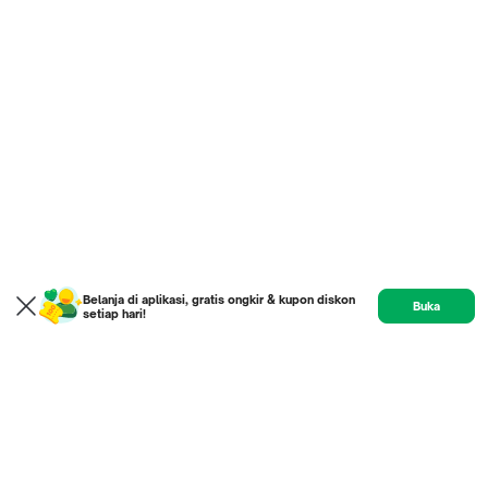
Belanja di aplikasi, gratis ongkir & kupon diskon
Buka
setiap hari!
Product
Etalase
Review