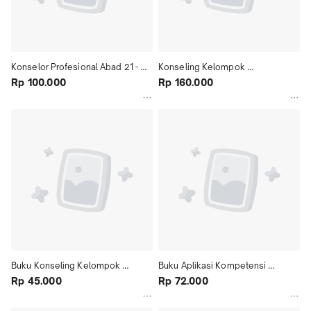
Konselor Profesional Abad 21 - 
Konseling Kelompok 
Mungin Eddy W
Rp 100.000
Perkembangan
Rp 160.000
Buku Konseling Kelompok 
Buku Aplikasi Kompetensi 
Pendekatan Realita
Rp 45.000
Konselor Sekolah
Rp 72.000