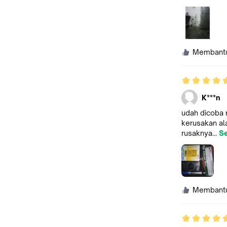
Membant
K***n
udah dicoba 
kerusakan ala
rusaknya...
S
Membant