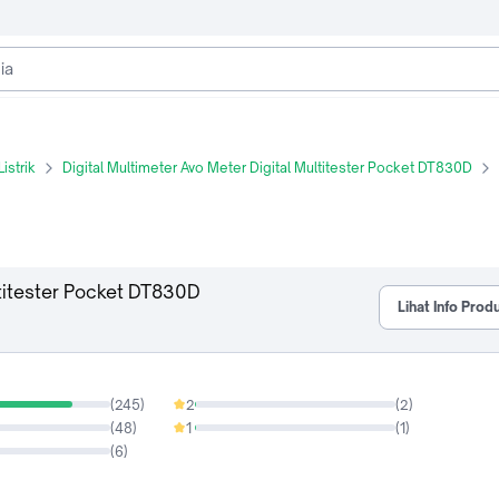
istrik
Digital Multimeter Avo Meter Digital Multitester Pocket DT830D
ltitester Pocket DT830D
Lihat Info Prod
(
245
)
2
(
2
)
0.66%
(
48
)
1
(
1
)
0.33%
(
6
)