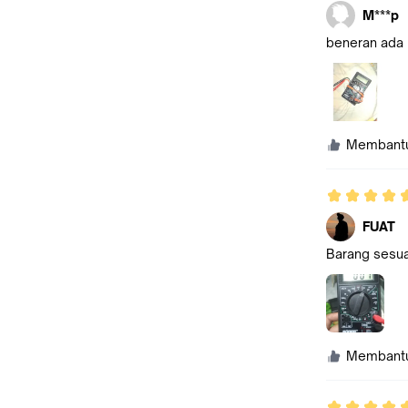
M***p
beneran ada b
Membant
FUAT
Barang sesua
Membant