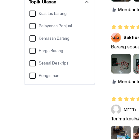
Topik Ulasan
Membant
Kualitas Barang
Pelayanan Penjual
Sakhur
Kemasan Barang
Barang sesua
Harga Barang
Sesuai Deskripsi
Pengiriman
Membant
M***h
Terima kasih