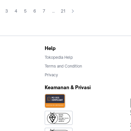
3
4
5
6
7
...
21
Help
Tokopedia Help
Terms and Condition
Privacy
Keamanan & Privasi