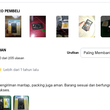
EO PEMBELI
l
4
HAN
Paling Memban
Urutkan
0
dari
205
ulasan
Lebih dari 1 tahun lalu
engiriman mantap, packing juga aman. Barang sesuai dan berfungs
ukses.