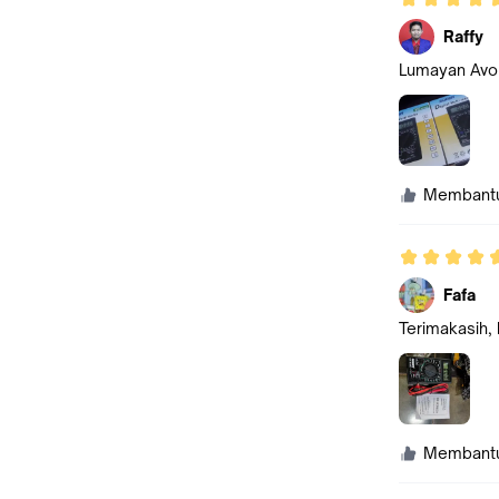
Raffy
Lumayan Avo 
Membant
Fafa
Terimakasih,
Membant