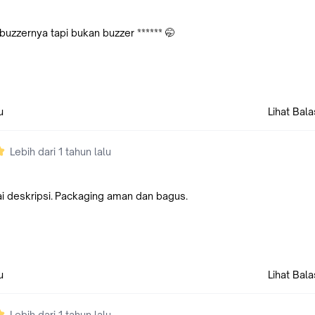
uzzernya tapi bukan buzzer ****** 🤭
u
Lihat Bal
Lebih dari 1 tahun lalu
i deskripsi. Packaging aman dan bagus.
u
Lihat Bal
Lebih dari 1 tahun lalu