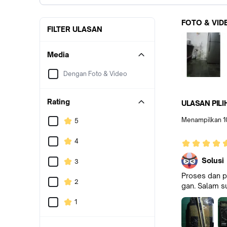
FOTO & VID
FILTER ULASAN
Media
Dengan Foto & Video
Rating
ULASAN PILI
Menampilkan
1
5
4
Solusi
3
Proses dan p
2
gan. Salam s
1