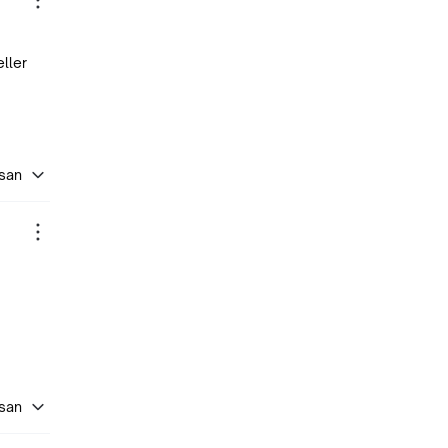
ller
asan
asan