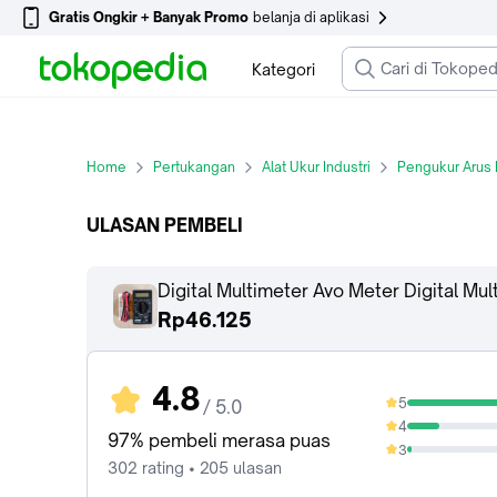
Gratis Ongkir + Banyak Promo
belanja di aplikasi
Kategori
Home
Pertukangan
Alat Ukur Industri
Pengukur Arus L
ULASAN PEMBELI
Digital Multimeter Avo Meter Digital Mu
Rp46.125
4.8
5
/ 5.0
81.13%
4
15.89%
97% pembeli merasa puas
3
1.99%
302 rating • 205 ulasan