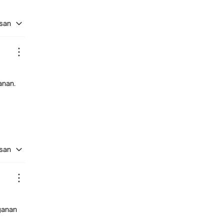
asan
anan.
asan
ganan