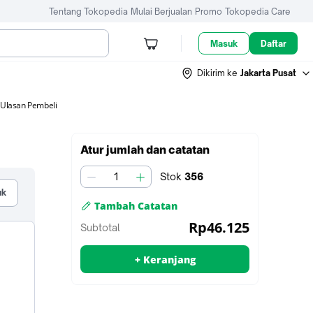
Tentang Tokopedia
Mulai Berjualan
Promo
Tokopedia Care
Masuk
Daftar
Dikirim ke
Jakarta Pusat
Ulasan Pembeli
Tambah
Atur jumlah dan catatan
ke
keranjang
Stok
356
jumlah
uk
Tambah Catatan
untuk
Rp46.125
Subtotal
penjual
+ Keranjang
Tambah ke keranjang