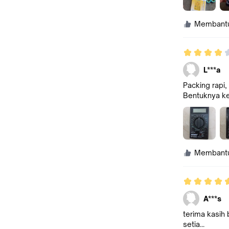
Membant
L***a
Packing rapi
Bentuknya kec
Membant
A***s
terima kasih
setia...