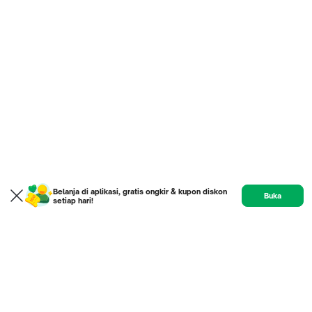
Belanja di aplikasi, gratis ongkir & kupon diskon
Buka
setiap hari!
Product
Etalase
Review