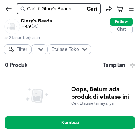
Cari
Glory's Beads
Follow
4.9
(75)
Chat
2 tahun berjualan
Filter
Etalase Toko
0
Produk
Tampilan
Oops, Belum ada
produk di etalase ini
Cek Etalase lainnya, ya
Kembali