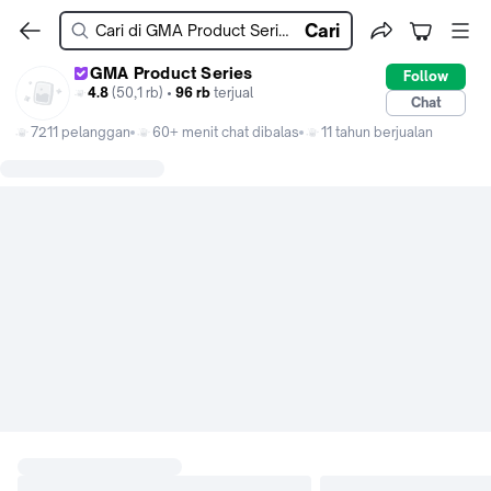
Cari
GMA Product Series
Follow
4.8
(50,1 rb) •
96 rb
terjual
Chat
7211 pelanggan
60+ menit chat dibalas
11 tahun berjualan