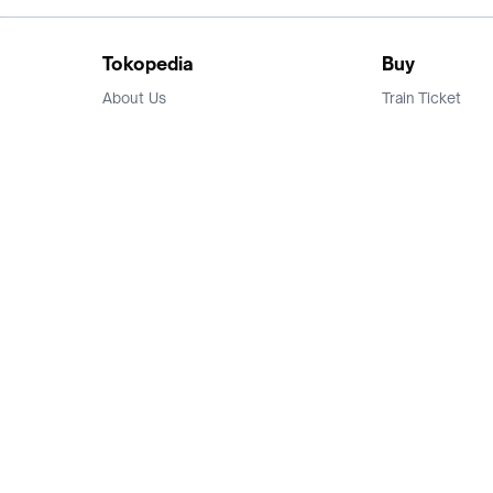
Tokopedia
Buy
About Us
Train Ticket
Career
Flight Ticket
Blog
Ticket Events
Tokopedia Salam
Hotlist
Hotel
Category
Bridestory
Sell
Parentstory
Seller Center
Tokopedia Dictionary
Mitra Toppers
Mall
Register Mall
Tokopedia Apps
Billing & Top up
Deals Tokopedia