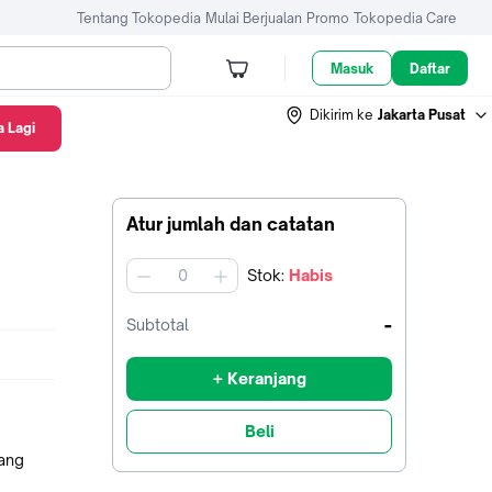
Tentang Tokopedia
Mulai Berjualan
Promo
Tokopedia Care
Masuk
Daftar
Dikirim ke
Jakarta Pusat
 Lagi
Atur jumlah dan catatan
Stok
:
Habis
jumlah
-
Subtotal
+ Keranjang
Beli
yang