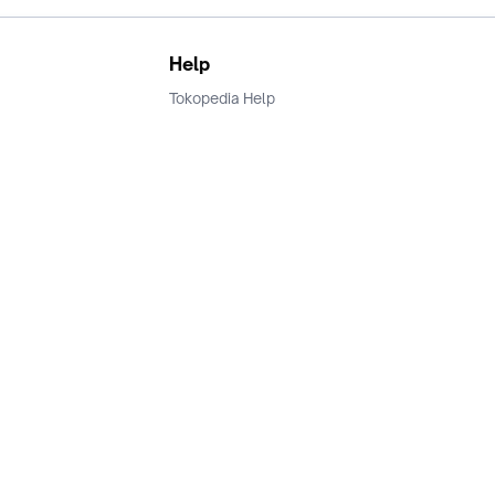
Help
Tokopedia Help
Terms and Condition
Privacy
Keamanan & Privasi
Ikuti Kami