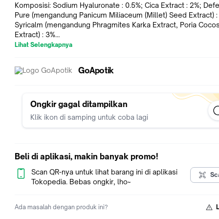
Komposisi: Sodium Hyaluronate : 0.5%; Cica Extract : 2%; Defe
Pure (mengandung Panicum Miliaceum (Millet) Seed Extract) :
Syricalm (mengandung Phragmites Karka Extract, Poria Coco
Extract) : 3%
Dosis: 1-2 kali sehari, pada kulit yang teriritasi
Lihat Selengkapnya
Indikasi: Digunakan untuk melembapkan, merawat skin barrier
menyejukkan kulit yang teriritasi ringan
GoApotik
Perhatian Khusus:
Kemasan: Pot 20 g
NIE: NA18230103500
Ongkir gagal ditampilkan
Klik ikon di samping untuk coba lagi
Beli di aplikasi, makin banyak promo!
Scan QR-nya untuk lihat barang ini di aplikasi
Sc
Tokopedia. Bebas ongkir, lho~
Ada masalah dengan produk ini?