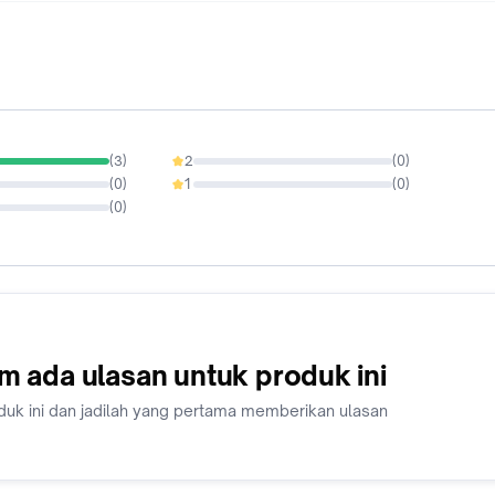
(
3
)
2
(
0
)
0%
(
0
)
1
(
0
)
0%
(
0
)
m ada ulasan untuk produk ini
duk ini dan jadilah yang pertama memberikan ulasan