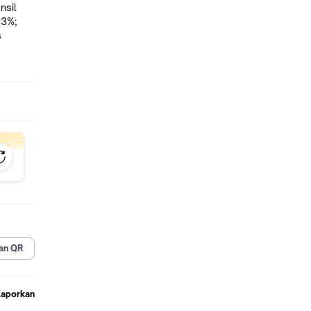
nsil
 3%;
s
, dan
an QR
Laporkan