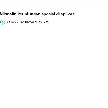
Nikmatin keuntungan spesial di aplikasi:
Diskon 70%* hanya di aplikasi
Promo khusus aplikasi
Gratis Ongkir tiap hari
Buka aplikasi dengan scan QR atau klik tombol:
Pelajari Selengkapnya