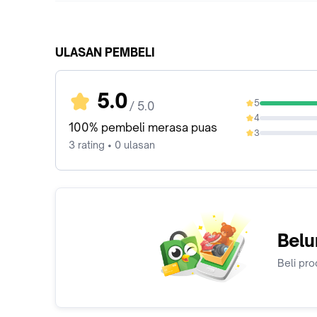
ULASAN PEMBELI
5.0
5
/ 5.0
100%
4
0%
100% pembeli merasa puas
3
0%
3 rating • 0 ulasan
Belu
Beli pro