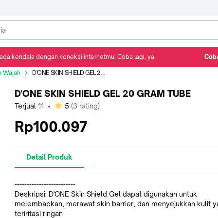
ada kendala dengan koneksi internetmu. Coba lagi, ya!
Coba
Detail Produk
Ulasan
Rekomendasi
n Wajah
D'ONE SKIN SHIELD GEL 20 GRAM TUBE
D'ONE SKIN SHIELD GEL 20 GRAM TUBE
bintang
Terjual
11
•
5
(
3
rating)
Rp100.097
Detail Produk
-------------------------
Deskripsi: D'ONE Skin Shield Gel dapat digunakan untuk
melembapkan, merawat skin barrier, dan menyejukkan kulit 
teriritasi ringan