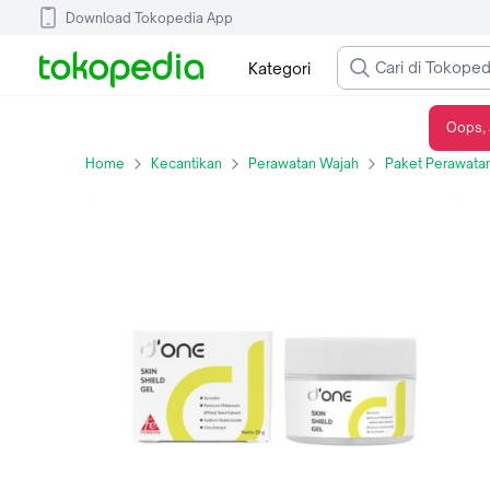
Download Tokopedia App
Kategori
Oops, 
D'ONE SKIN SHIELD GEL 20 GRAM TUBE
Home
Kecantikan
Perawatan Wajah
Paket Perawata