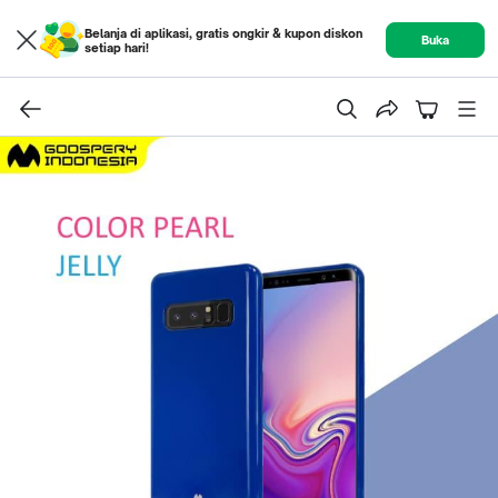
Belanja di aplikasi, gratis ongkir & kupon diskon
Buka
setiap hari!