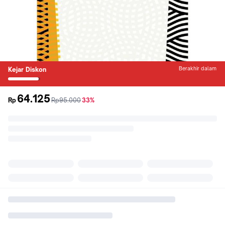
Berakhir dalam
Kejar Diskon
64.125
sebelum
diskon
Rp
Rp95.000
33%
promo