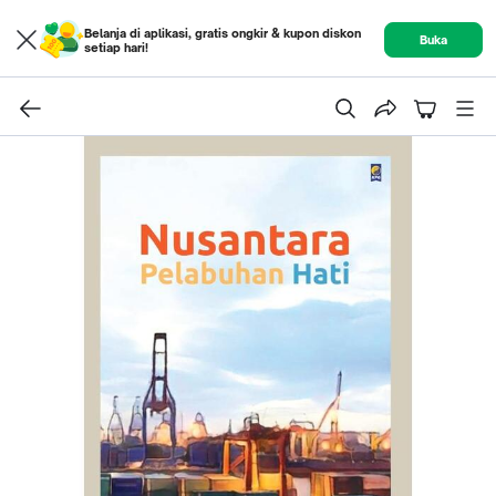
Belanja di aplikasi, gratis ongkir & kupon diskon
Buka
setiap hari!