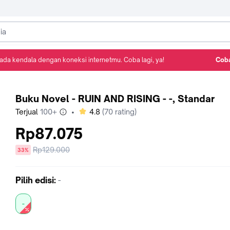
ada kendala dengan koneksi internetmu. Coba lagi, ya!
Coba
Detail Produk
Ulasan
Rekomendasi
Buku Novel - RUIN AND RISING - -, Standar
bintang
Terjual
100+
•
4.8
(
70
rating)
Rp87.075
Harga
Rp129.000
diskon
33%
sebelum
diskon
Pilih
edisi
:
-
-