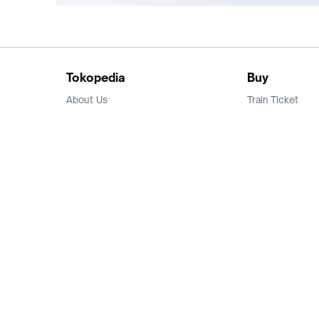
Tokopedia
Buy
About Us
Train Ticket
Career
Flight Ticket
Blog
Ticket Events
Tokopedia Salam
Hotlist
Hotel
Category
Bridestory
Sell
Parentstory
Seller Center
Tokopedia Dictionary
Mitra Toppers
Mall
Register Mall
Tokopedia Apps
Billing & Top up