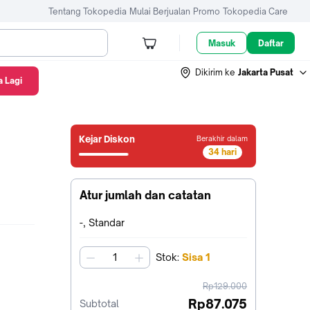
Tentang Tokopedia
Mulai Berjualan
Promo
Tokopedia Care
Masuk
Daftar
Dikirim ke
Jakarta Pusat
 Lagi
Kejar Diskon
Berakhir dalam
34 hari
33
hari6
jam57
Atur jumlah dan catatan
menit50
detik
Terpilih:
-, Standar
Stok
:
Sisa
1
jumlah
harga
Rp129.000
sebelum
Rp87.075
Subtotal