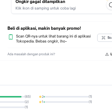
terakhir Morozova itu. Namun, seiring dengan terkuaknya lem
Ongkir gagal ditampilkan
demi lembar rahasia Sang Kelam, Alina mulai memahami asal
Klik ikon di samping untuk coba lagi
kekuatan yang menyatukan mereka berdua serta menyadari 
mahal harga yang harus dibayar demi mendapatkan kekuatan
paripurna sebagai seorang Grisha dan menjadi pahlawan bagi
Alina lagi-lagi harus memilih, karena menyelamatkan negarany
Beli di aplikasi, makin banyak promo!
kegelapan sama dengan kehilangan masa depan yang selama 
perjuangkan.
Scan QR-nya untuk lihat barang ini di aplikasi
Sc
Tokopedia. Bebas ongkir, lho~
Ada masalah dengan produk ini?
(
65
)
2
(
1
)
1.43%
(
2
)
1
(
1
)
1.43%
(
1
)