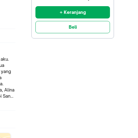
diskon
+ Keranjang
Beli
 aku.
gua
 yang
a
a.
, Alina
i Sang
 mana,
avka
sisa
baru
uat