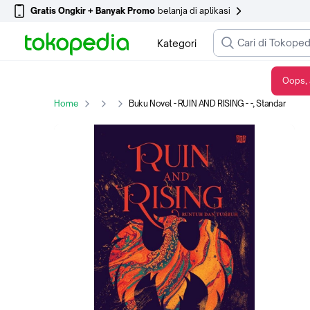
Gratis Ongkir + Banyak Promo
belanja di aplikasi
Kategori
Oops, 
Buku Novel - RUIN AND RISING - -, Standar
Home
Buku Novel - RUIN AND RISING - -, Standar