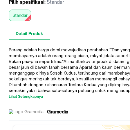
Pilih
spesifikasi
:
Standar
Standar
Detail Produk
Perang adalah harga demi mewujudkan perubahan.""Dan yang
membayarnya adalah orang-orang biasa, rakyat jelata seperti
Bukan pria-pria seperti kau."Ali na Starkov terjebak di dalam 
besar jauh di bawah tanah bersama Aparat dan kaum beriman
menganggap dirinya Sosok Kudus, terlindung dari marabahay
sekaligus meringkuk tak berdaya, kesulitan memanggil cahay
Ditambah dengan kehancuran Tentara Kedua yang dipimpinnya
semakin yakin bahwa satu-satunya peluang untuk menghadap
Kelam yang kini duduk di singgasana istana adalah dengan
Lihat Selengkapnya
mendapatkan penguat ketigaburung api yang entah berada di
sembari berharap sang pangeran yang seharusnya merajai R
Gramedia
bertahan hidup di luar sana.Dengan segelintir prajurit yang ter
dan perlengkapan seadanya, Alina harus membentuk sekutu 
dan mengesampingkan rivalitas lama demi menemukan peng