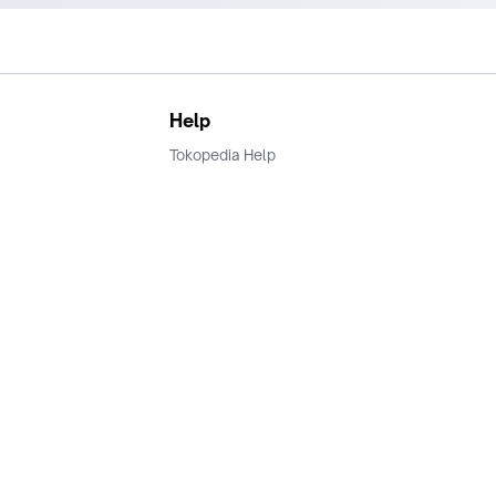
Help
Tokopedia Help
Terms and Condition
Privacy
Keamanan & Privasi