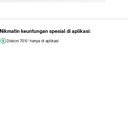
Nikmatin keuntungan spesial di aplikasi:
Diskon 70%* hanya di aplikasi
Promo khusus aplikasi
Gratis Ongkir tiap hari
Buka aplikasi dengan scan QR atau klik tombol: