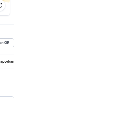
bar
 muasal
betapa
 Ravka.
a dari
ini dia
an QR
Laporkan