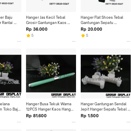
r Baju 
Hanger Jas Kecil Tebal 
Hanger Flat Shoes Tebal 
 Rantai 
Grosir Gantungan Kaos 
Gantungan Sepatu 
guna
Murah Hanger Blazer Murah
Gantungan Selop ISI 12PCS
Rp 36.000
Rp 20.000
5
5
elana 
Hanger Busa Tekuk Warna 
Hanger Gantungan Sendal 
 Toko Baju 
12PCS Hanger Kaos Hanger 
Jepit Hanger Sepatu Tebal 
ng Murah
Atasan Dewasa Murah
Bening Display Toko
Rp 81.600
Rp 1.500