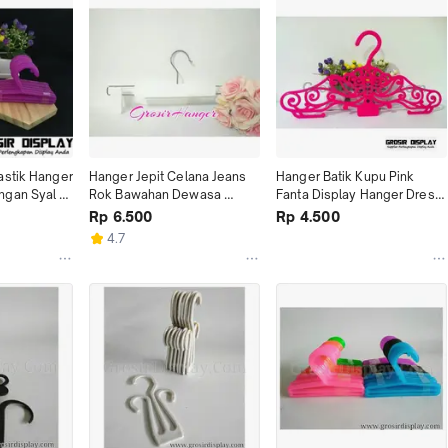
stik Hanger 
Hanger Jepit Celana Jeans 
Hanger Batik Kupu Pink 
gan Syal 
Rok Bawahan Dewasa 
Fanta Display Hanger Dress 
arna
Hanger Putih Tebal Murah
Atasan Distro Butik
Rp 6.500
Rp 4.500
4.7