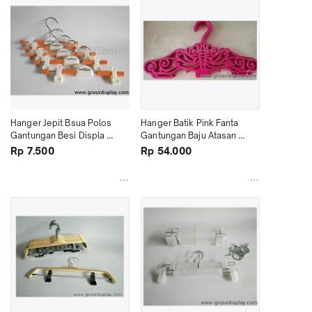
Hanger Jepit Bsua Polos 
Hanger Batik Pink Fanta 
Gantungan Besi Displa 
Gantungan Baju Atasan 
Celana Perlengkapan Toko
Harga Grosir Murah
Rp 7.500
Rp 54.000