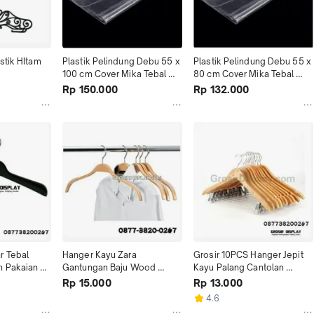
stik HItam 
Plastik Pelindung Debu 55 x 
Plastik Pelindung Debu 55 x 
100 cm Cover Mika Tebal 
80 cm Cover Mika Tebal 
Kaos Jersey Toko
Kaos Jersey Panjang
Rp 150.000
Rp 132.000
 Tebal 
Hanger Kayu Zara 
Grosir 10PCS Hanger Jepit 
 Pakaian 
Gantungan Baju Wood 
Kayu Palang Cantolan 
urah
Warna Natural Dengan Karet 
Celana Hanger Rok Tebal
Rp 15.000
Rp 13.000
Murah
4.6