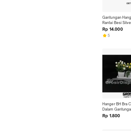
Gantungan Hange
Rantai Besi Silver
Stainless Serba
Rp 14.000
5
Hanger BH Bra C
Dalam Gantungan
Underwear Beni
Rp 1.800