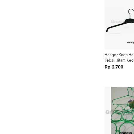
Hanger Kaos Han
Tebal Hitam Keci
Baju Perlengka
Rp 2.700