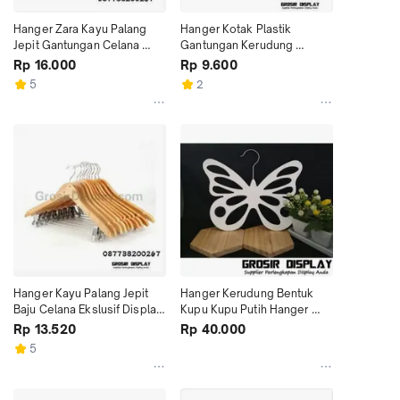
Hanger Zara Kayu Palang 
Hanger Kotak Plastik 
Jepit Gantungan Celana 
Gantungan Kerudung 
Dewasa Syal Distro Toko
Cantolan Hijab Hanger Syal
Rp 16.000
Rp 9.600
5
2
Hanger Kayu Palang Jepit 
Hanger Kerudung Bentuk 
Baju Celana Ekslusif Display 
Kupu Kupu Putih Hanger 
Toko Distro
Pasmina Hijab Syal Murah
Rp 13.520
Rp 40.000
5