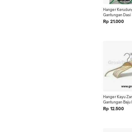
Hanger Kerudung 
Gantungan Dasi S
Warna 15Lubang
Rp 21.000
Hanger Kayu Zar
Gantungan Baju 
Dewasa Premium
Rp 12.500