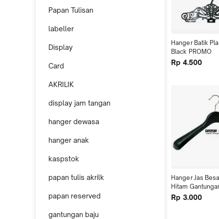
Papan Tulisan
labeller
Hanger Batik Pla
Display
Black PROMO
Rp 4.500
Card
AKRILIK
display jam tangan
hanger dewasa
hanger anak
kaspstok
papan tulis akrilk
Hanger Jas Besar
Hitam Gantungan
papan reserved
Hanger Jaket M
Rp 3.000
gantungan baju