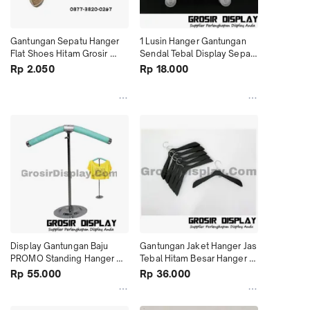
Gantungan Sepatu Hanger 
1 Lusin Hanger Gantungan 
Flat Shoes Hitam Grosir 
Sendal Tebal Display Sepatu 
Hanger Selop Murah
Hanger Sendal
Rp 2.050
Rp 18.000
Display Gantungan Baju 
Gantungan Jaket Hanger Jas 
PROMO Standing Hanger 
Tebal Hitam Besar Hanger 
Busa Tekuk Murah
Kaos Ditro Pakaian
Rp 55.000
Rp 36.000