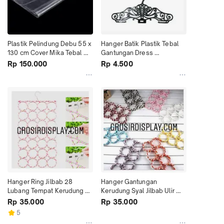
Plastik Pelindung Debu 55 x 
Hanger Batik Plastik Tebal 
130 cm Cover Mika Tebal 
Gantungan Dress 
Maxi Dress Gamis
Perlengkapan Toko Baju
Rp 150.000
Rp 4.500
Hanger Ring Jilbab 28 
Hanger Gantungan 
Lubang Tempat Kerudung 
Kerudung Syal Jilbab Ulir 
Syal Kain Penutup Kepala
Tempat Hijab Pasmina 
Rp 35.000
Rp 35.000
Murah
5