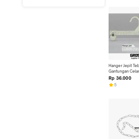
Hanger Jepit Teb
Gantungan Celan
30cm Putih Gros
Rp 36.000
Murah
5