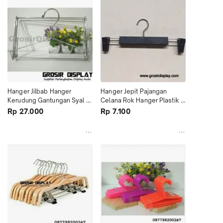
Hanger Jilbab Hanger 
Hanger Jepit Pajangan 
Kerudung Gantungan Syal 
Celana Rok Hanger Plastik 
Kotak Hanger Lipat Murah
Tebal Hitam Murah
Rp 27.000
Rp 7.100