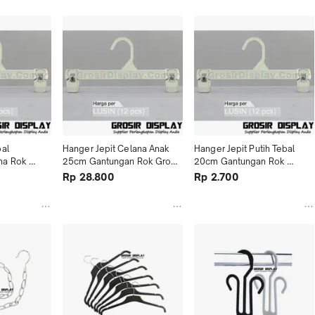
al 
Hanger Jepit Celana Anak 
Hanger Jepit Putih Tebal 
a Rok 
25cm Gantungan Rok Grosir 
20cm Gantungan Rok 
ir 12PCS 
Hanger Jepit 12PCS
Celana Anak Grosir 12PCS
Rp 28.800
Rp 2.700