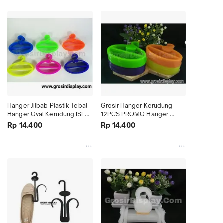
Hanger Jilbab Plastik Tebal 
Grosir Hanger Kerudung 
Hanger Oval Kerudung ISI 
12PCS PROMO Hanger 
12PCS Warna Murah
Pasmina Oval Tebal Murah
Rp 14.400
Rp 14.400