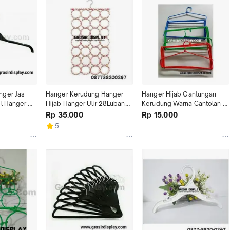
ger Jas 
Hanger Kerudung Hanger 
Hanger Hijab Gantungan 
l Hanger 
Hijab Hanger Ulir 28Lubang 
Kerudung Warna Cantolan 
pan Toko
Hanger Ring Jilbab
Lipat 6 Kotak Murah
Rp 35.000
Rp 15.000
5