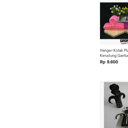
Hanger Kotak Pla
Kerudung Gantun
Hijab PROMO W
Rp 9.600