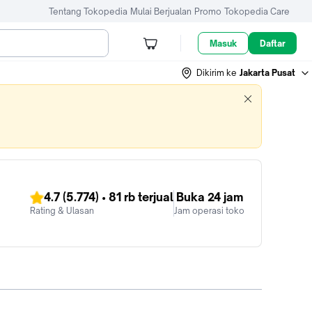
Tentang Tokopedia
Mulai Berjualan
Promo
Tokopedia Care
Masuk
Daftar
Dikirim ke
Jakarta Pusat
4.7
(5.774)
•
81 rb
terjual
Buka 24 jam
Rating & Ulasan
Jam operasi toko