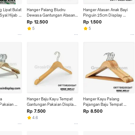
Lipat Bulat 
Hanger Palang Bludru 
Hanger Atasan Anak Bayi 
yal Hijab 
Dewasa Gantungan Atasan 
Pinguin 25cm Display 
Perlengkapan Toko Baju
Pakaian Butik Gantungan
Rp 12.500
Rp 1.500
5
5
a 
Hanger Baju Kayu Tempat 
Hanger Kayu Palang 
Pakaian 
Gantungan Pakaian Display 
Pajangan Baju Tempat 
 Anti Selip
Toko Distro Murah
Gantungan Pakaian Butik 
Rp 7.500
Rp 8.500
Distro
4.6