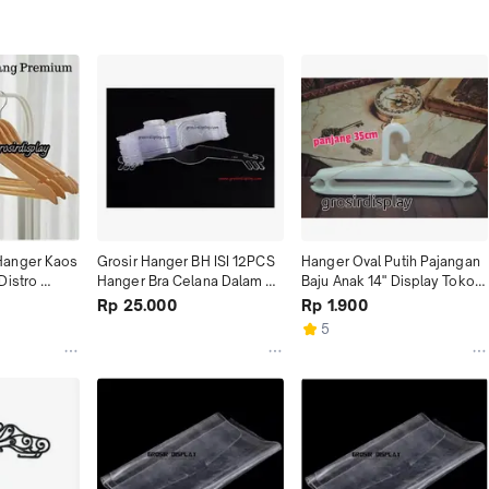
anger Kaos 
Grosir Hanger BH ISI 12PCS 
Hanger Oval Putih Pajangan 
istro 
Hanger Bra Celana Dalam 
Baju Anak 14" Display Toko 
lang
Kristal Tebal Murah
Butik Murah
Rp 25.000
Rp 1.900
5