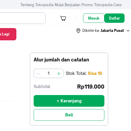
Tentang Tokopedia
Mulai Berjualan
Promo
Tokopedia Care
Masuk
Daftar
Dikirim ke
Jakarta Pusat
 Lagi
Atur jumlah dan catatan
Stok
Total
:
Sisa
10
jumlah
Rp119.000
Subtotal
+ Keranjang
Beli