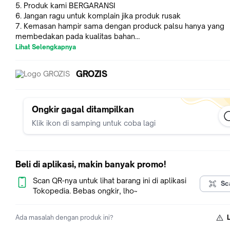
5. Produk kami BERGARANSI
6. Jangan ragu untuk komplain jika produk rusak
7. Kemasan hampir sama dengan produck palsu hanya yang
membedakan pada kualitas bahan
8. Kami tidak bertanggung jawab atas produck yang dijual mur
Lihat Selengkapnya
pasarin yang menyebabkan iritasi pada kulit kepala
9. Untuk mengetahui produck asli bisa di lihat di website resm
GROZIS
TOPPIKCOM atau gambar diatas
10. Lokasi pabrik Toppik Church & Dwight . North Harrison Stre
Princeton
Ongkir gagal ditampilkan
TOPPIK adalah serat rambut keratin produk untuk memperteb
Klik ikon di samping untuk coba lagi
rambut dibagian yang botak dalam hitungan detik, merupakan
serbuk fiber ajaib halus lembut seperti bulu yang melekat pa
rambut ataupun rambut halus anda, Toppik bukan produk unt
menumbuhkan rambut kembali namun solusi bagi mereka yg
Beli di aplikasi, makin banyak promo!
memiliki masalah kebotakan.
Scan QR-nya untuk lihat barang ini di aplikasi
Sc
Manfaat :
Tokopedia. Bebas ongkir, lho~
Menutup rambut yang botak atau tipis
Ada masalah dengan produk ini?
Tidak berbau tidak luntur ataupun rontok dan tidak mengotori