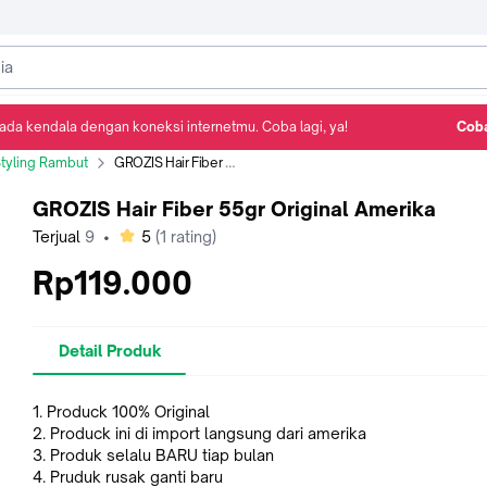
ada kendala dengan koneksi internetmu. Coba lagi, ya!
Coba
Detail Produk
Ulasan
Rekomendasi
tyling Rambut
GROZIS Hair Fiber 55gr Original Amerika
GROZIS Hair Fiber 55gr Original Amerika
bintang
Terjual
9
•
5
(
1
rating)
Rp119.000
Detail Produk
1. Produck 100% Original
2. Produck ini di import langsung dari amerika
3. Produk selalu BARU tiap bulan
4. Pruduk rusak ganti baru