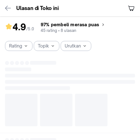
Ulasan di Toko ini
4.9
97% pembeli merasa puas
/5
.
0
rating
45
rating
•
8
ulasan
toko
4.9
Rating
Topik
Urutkan
dari
5