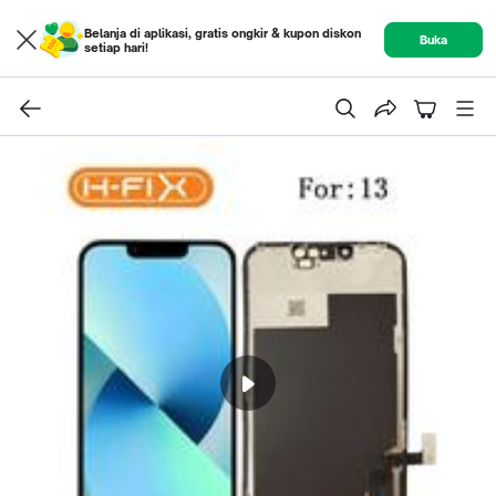
Belanja di aplikasi, gratis ongkir & kupon diskon
Buka
setiap hari!