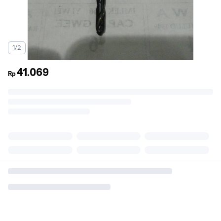
1/2
41.069
Rp