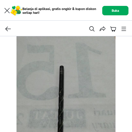
Belanja di aplikasi, gratis ongkir & kupon diskon
Buka
setiap hari!