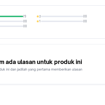
(
1
)
2
(
0
)
0%
(
0
)
1
(
0
)
0%
(
0
)
m ada ulasan untuk produk ini
duk ini dan jadilah yang pertama memberikan ulasan