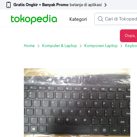
Gratis Ongkir + Banyak Promo
belanja di aplikasi
Kategori
Oops, 
Keyboard Laptop LENOVO G480 G480A, G485 G485A G485G, Z380 Z480 Z485
Home
Komputer & Laptop
Komponen Laptop
Keybo