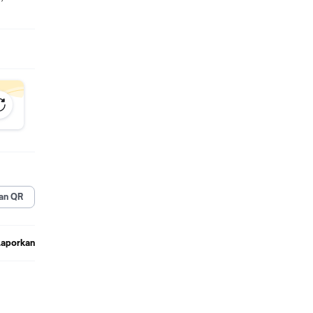
an QR
Laporkan