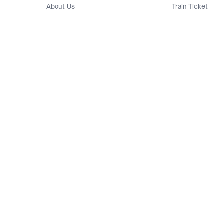
About Us
Train Ticket
Career
Flight Ticket
Blog
Ticket Events
Tokopedia Salam
Hotlist
Hotel
Category
Bridestory
Sell
Parentstory
Seller Center
Tokopedia Dictionary
Mitra Toppers
Mall
Register Mall
Tokopedia Apps
Billing & Top up
Deals Tokopedia
Finance
Free Shipping