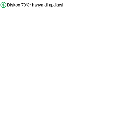
Diskon 70%* hanya di aplikasi
Promo khusus aplikasi
Gratis Ongkir tiap hari
Buka aplikasi dengan scan QR atau klik tombol:
Pelajari Selengkapnya