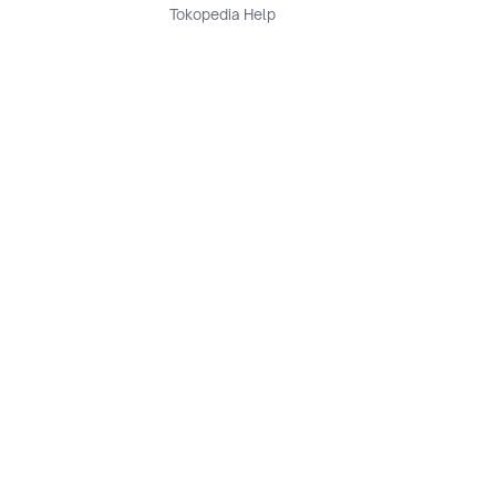
Tokopedia Help
Terms and Condition
Privacy
Keamanan & Privasi
Ikuti Kami