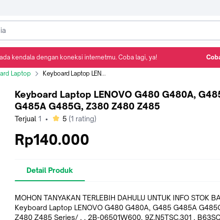
ada kendala dengan koneksi internetmu. Coba lagi, ya!
Coba
Detail Produk
Ulasan
Rekomendasi
ard Laptop
Keyboard Laptop LENOVO G480 G480A, G485 G485A G485G, Z380 Z480 Z485
Keyboard Laptop LENOVO G480 G480A, G48
G485A G485G, Z380 Z480 Z485
bintang
Terjual
1
•
5
(
1
rating)
Rp140.000
Detail Produk
MOHON TANYAKAN TERLEBIH DAHULU UNTUK INFO STOK 
Keyboard Laptop LENOVO G480 G480A, G485 G485A G485
Z480 Z485 Series/ , , 2B-06501W600, 9Z.N5TSC.301 , B63SC