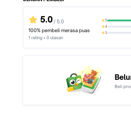
5.0
5
/ 5.0
100%
4
0%
100% pembeli merasa puas
3
0%
1 rating • 0 ulasan
Belu
Beli pro