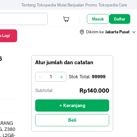
Tentang Tokopedia
Mulai Berjualan
Promo
Tokopedia Care
Masuk
Daftar
Dikirim ke
Jakarta Pusat
 Lagi
5
Atur jumlah dan catatan
Stok
Total
:
99999
jumlah
Rp140.000
Subtotal
+ Keranjang
Beli
BARANG
G, Z380
, L2G8-