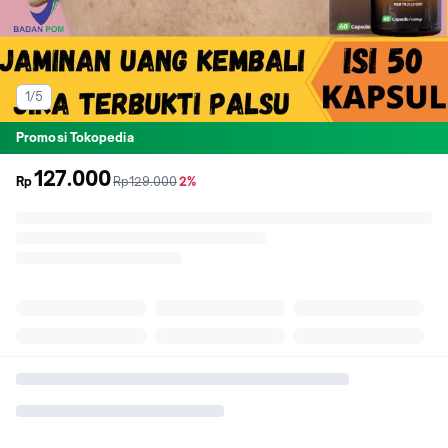
1/5
Promosi Tokopedia
127.000
sebelum
diskon
Rp
Rp129.000
2%
promo