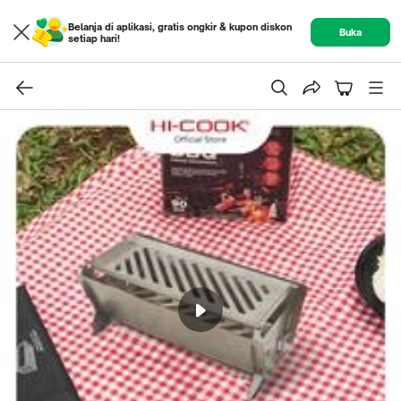
Belanja di aplikasi, gratis ongkir & kupon diskon
Buka
setiap hari!