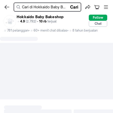
Cari
Hokkaido Baby Bakeshop
Follow
4.9
(2.792) •
10 rb
terjual
Chat
781 pelanggan
60+ menit chat dibalas
8 tahun berjualan