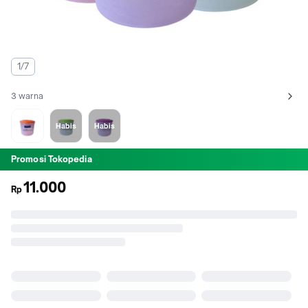
1/7
3 warna
Lihat semua variant:
Orange
Hijau
Ungu
Habis
Habis
Promosi Tokopedia
11.000
Rp