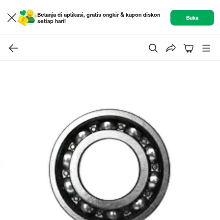
Belanja di aplikasi, gratis ongkir & kupon diskon
Buka
setiap hari!