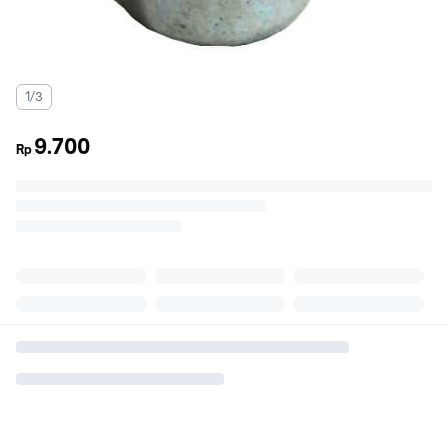
1/3
9.700
Rp