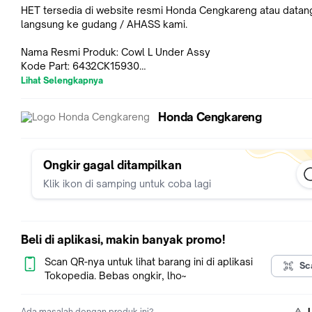
HET tersedia di website resmi Honda Cengkareng atau datan
langsung ke gudang / AHASS kami.
Nama Resmi Produk: Cowl L Under Assy
Kode Part: 6432CK15930
Kategori: Cover Body
Lihat Selengkapnya
Produk ini bisa digunakan oleh motor:
Honda Cengkareng
CB150R StreetFire K15G (2015 - 2018)
Ongkir gagal ditampilkan
Klik ikon di samping untuk coba lagi
Jaminan Kepuasan. Apabila barang yang anda pesan tidak ses
atau anda tidak suka, akan kami perbaiki. Kami janji.
Beli di aplikasi, makin banyak promo!
Anda bisa mengembalikan barang (dalam kondisi baru, belum
digunakan) ke kami dalam 7 hari kerja setelah barang diterima
Scan QR-nya untuk lihat barang ini di aplikasi
Sc
akan mengembalikan uang anda.
Tokopedia. Bebas ongkir, lho~
Ada masalah dengan produk ini?