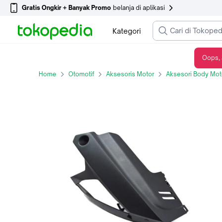
Gratis Ongkir + Banyak Promo
belanja di aplikasi
Kategori
Oops, 
Cowl L Under Assy – New CB150R Streetfire (6432CK15930)
Home
Otomotif
Aksesoris Motor
Aksesori Body Mot