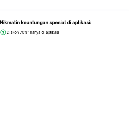
Nikmatin keuntungan spesial di aplikasi:
Diskon 70%* hanya di aplikasi
Promo khusus aplikasi
Gratis Ongkir tiap hari
Buka aplikasi dengan scan QR atau klik tombol:
Pelajari Selengkapnya