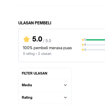
ULASAN PEMBELI
5.0
5
/ 5.0
100%
4
0%
100% pembeli merasa puas
3
0%
3 rating • 2 ulasan
FILTER ULASAN
Media
Rating