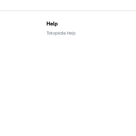
Help
Tokopedia Help
Terms and Condition
Privacy
Keamanan & Privasi
Ikuti Kami