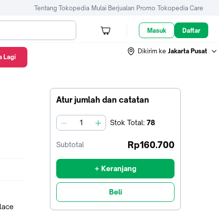
Tentang Tokopedia
Mulai Berjualan
Promo
Tokopedia Care
Masuk
Daftar
Dikirim ke
Jakarta Pusat
 Lagi
Atur jumlah dan catatan
Stok
Total
:
78
jumlah
Rp160.700
Subtotal
+ Keranjang
Beli
place