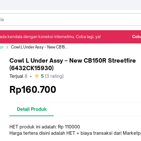
ada kendala dengan koneksi internetmu. Coba lagi, ya!
Coba
Detail Produk
Ulasan
Rekomendasi
or
Cowl L Under Assy – New CB150R Streetfire (6432CK15930)
Cowl L Under Assy – New CB150R Streetfire
(6432CK15930)
bintang
Terjual
8
•
5
(
3
rating)
Rp160.700
Detail Produk
HET produk ini adalah: Rp 110000
Harga tertera disini adalah HET + biaya transaksi dari Market