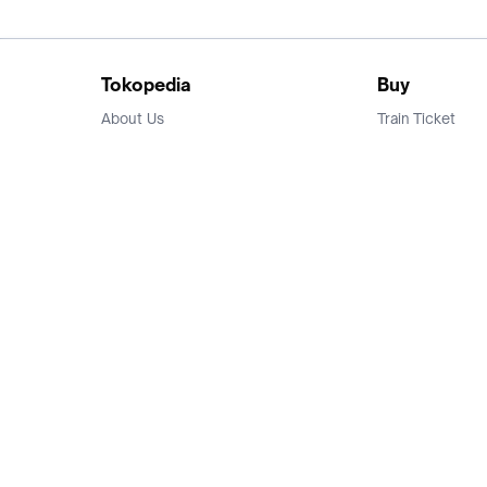
Tokopedia
Buy
About Us
Train Ticket
Career
Flight Ticket
Blog
Ticket Events
Tokopedia Salam
Hotlist
Hotel
Category
Bridestory
Sell
Parentstory
Seller Center
Tokopedia Dictionary
Mitra Toppers
Mall
Register Mall
Tokopedia Apps
Billing & Top up
Deals Tokopedia