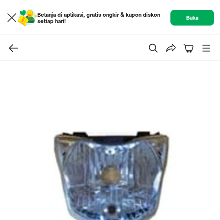
Belanja di aplikasi, gratis ongkir & kupon diskon
Buka
setiap hari!