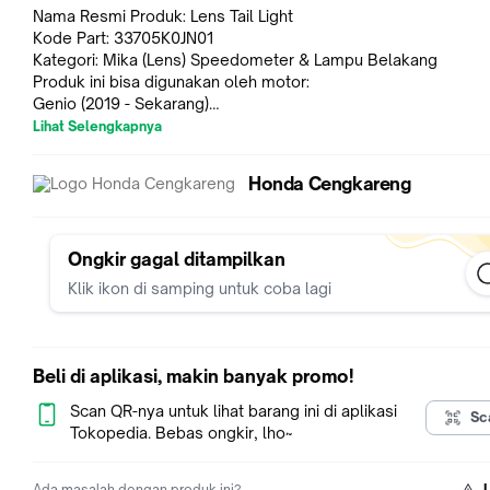
Nama Resmi Produk: Lens Tail Light
Kode Part: 33705K0JN01
Kategori: Mika (Lens) Speedometer & Lampu Belakang
Produk ini bisa digunakan oleh motor:
Genio (2019 - Sekarang)
Jaminan Kepuasan. Apabila barang yang anda pesan tidak ses
Lihat Selengkapnya
atau anda tidak suka, akan kami perbaiki. Kami janji.
Anda bisa mengembalikan barang (dalam kondisi baru, belum
Honda Cengkareng
digunakan) ke kami dalam 7 hari kerja setelah barang diterima
akan mengembalikan uang anda.
Ongkir gagal ditampilkan
Klik ikon di samping untuk coba lagi
Beli di aplikasi, makin banyak promo!
Scan QR-nya untuk lihat barang ini di aplikasi
Sc
Tokopedia. Bebas ongkir, lho~
Ada masalah dengan produk ini?