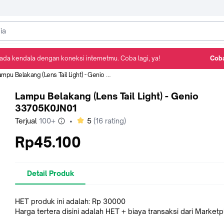
ada kendala dengan koneksi internetmu. Coba lagi, ya!
Coba
Detail Produk
Ulasan
Rekomendasi
mpu Belakang (Lens Tail Light) - Genio 33705K0JN01
Lampu Belakang (Lens Tail Light) - Genio
33705K0JN01
bintang
Terjual
100+
•
5
(
16
rating)
Rp45.100
Detail Produk
HET produk ini adalah: Rp 30000
Harga tertera disini adalah HET + biaya transaksi dari Market