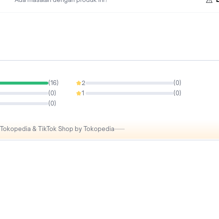
(
16
)
2
(
0
)
0%
(
0
)
1
(
0
)
0%
(
0
)
i Tokopedia & TikTok Shop by Tokopedia