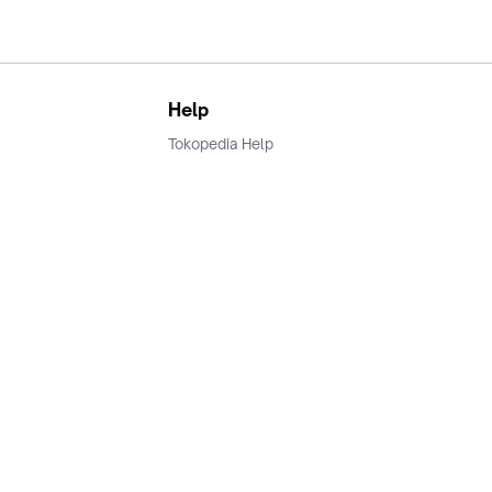
Help
Tokopedia Help
Terms and Condition
Privacy
Keamanan & Privasi