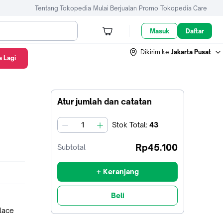
Tentang Tokopedia
Mulai Berjualan
Promo
Tokopedia Care
Masuk
Daftar
Dikirim ke
Jakarta Pusat
 Lagi
Atur jumlah dan catatan
Stok
Total
:
43
jumlah
Rp45.100
Subtotal
+ Keranjang
Beli
place