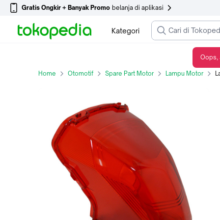
Gratis Ongkir + Banyak Promo
belanja di aplikasi
Kategori
Oops, 
Lampu Belakang (Lens Tail Light) - Genio 33705K0JN01
Home
Otomotif
Spare Part Motor
Lampu Motor
La