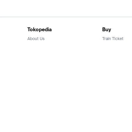
Tokopedia
Buy
About Us
Train Ticket
Career
Flight Ticket
Blog
Ticket Events
Tokopedia Salam
Hotlist
Hotel
Category
Bridestory
Sell
Parentstory
Seller Center
Tokopedia Dictionary
Mitra Toppers
Mall
Register Mall
Tokopedia Apps
Billing & Top up