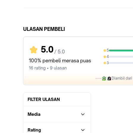
ULASAN PEMBELI
5.0
5
/ 5.0
100%
4
0%
100% pembeli merasa puas
3
0%
16 rating • 9 ulasan
Diambil dar
FILTER ULASAN
Media
Rating