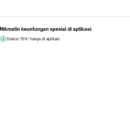
Nikmatin keuntungan spesial di aplikasi:
Diskon 70%* hanya di aplikasi
Promo khusus aplikasi
Gratis Ongkir tiap hari
Buka aplikasi dengan scan QR atau klik tombol:
Pelajari Selengkapnya