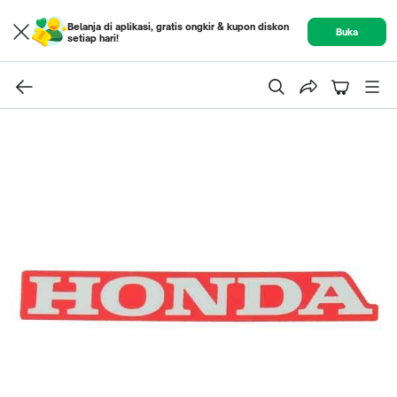
Belanja di aplikasi, gratis ongkir & kupon diskon
Buka
setiap hari!