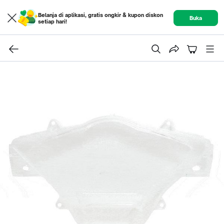
Belanja di aplikasi, gratis ongkir & kupon diskon
Buka
setiap hari!