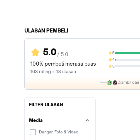
ULASAN PEMBELI
5.0
5
/ 5.0
97.55%
4
2.45%
100% pembeli merasa puas
3
0%
163 rating • 48 ulasan
Diambil dar
FILTER ULASAN
Media
Dengan Foto & Video