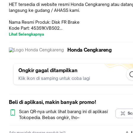
HET tersedia di website resmi Honda Cengkareng atau datan
langsung ke gudang / AHASS kami.
Nama Resmi Produk: Disk FR Brake
Kode Part: 45351KVBS02
Kategori: Disk (Cakram)
Lihat Selengkapnya
Produk ini bisa digunakan oleh motor:
Honda Cengkareng
BeAT FI CBS K25 (2012 - 2014)
BeAT POP eSP K61 (2014 - 2019)
BeAT Sporty eSP K25G (2014 - 2016)
BeAT Sporty eSP K81 (2016 - 2020)
Ongkir gagal ditampilkan
Genio (2019 - 2022)
Klik ikon di samping untuk coba lagi
Scoopy eSP K16R (2015 - 2017)
Scoopy eSP K93 (2017 - 2020)
Scoopy FI K16G (2013 - 2015)
Spacy Karburator (2011 - 2013)
Beli di aplikasi, makin banyak promo!
Stylo 160 (2024 - Sekarang)
Vario 125 eSP K60 (2015 - 2018)
Scan QR-nya untuk lihat barang ini di aplikasi
Sc
Vario 125 eSP K60R (2018 - 2022)
Tokopedia. Bebas ongkir, lho~
Vario 150 eSP K59 (2015 - 2018)
Vario 160 K2S (2022 - Sekarang)
Ada masalah dengan produk ini?