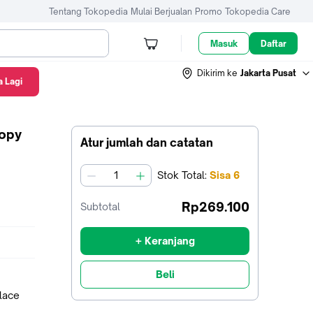
Tentang Tokopedia
Mulai Berjualan
Promo
Tokopedia Care
Masuk
Daftar
Dikirim ke
Jakarta Pusat
 Lagi
oopy
Atur jumlah dan catatan
Stok
Total
:
Sisa
6
jumlah
Rp269.100
Subtotal
+ Keranjang
Beli
place