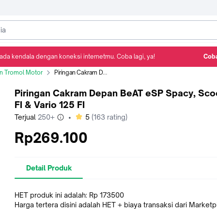
ada kendala dengan koneksi internetmu. Coba lagi, ya!
Coba
Detail Produk
Ulasan
Rekomendasi
an Tromol Motor
Piringan Cakram Depan BeAT eSP Spacy, Scoopy FI & Vario 125 FI
Piringan Cakram Depan BeAT eSP Spacy, Sc
FI & Vario 125 FI
bintang
Terjual
250+
•
5
(
163
rating)
Rp269.100
Detail Produk
HET produk ini adalah: Rp 173500
Harga tertera disini adalah HET + biaya transaksi dari Market