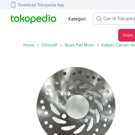
Download Tokopedia App
Kategori
Oops, 
Piringan Cakram Depan BeAT eSP Spacy, Scoopy FI & Vario 125 FI
Home
Otomotif
Spare Part Motor
Kaliper, Cakram d