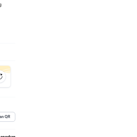
g
an QR
Laporkan