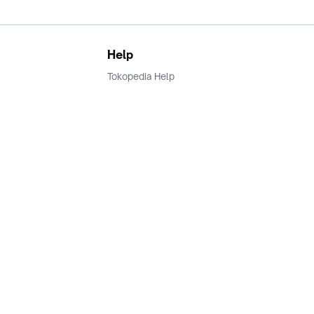
Help
Tokopedia Help
Terms and Condition
Privacy
Keamanan & Privasi
Ikuti Kami