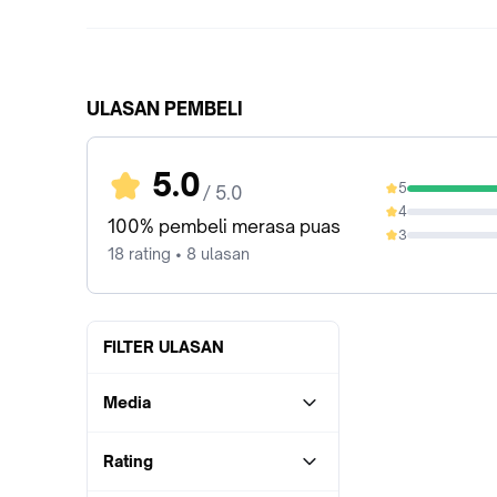
ULASAN PEMBELI
5.0
5
/ 5.0
100%
4
0%
100% pembeli merasa puas
3
0%
18 rating • 8 ulasan
FILTER ULASAN
Media
Rating