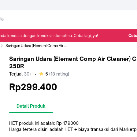
ada kendala dengan koneksi internetmu. Coba lagi, ya!
Coba
Detail Produk
Ulasan
Rekomendasi
Saringan Udara (Element Comp Air Cleaner) CBR 250R
Saringan Udara (Element Comp Air Cleaner) 
250R
bintang
Terjual
30+
•
5
(
18
rating)
Rp299.400
Detail Produk
HET produk ini adalah: Rp 179000
Harga tertera disini adalah HET + biaya transaksi dari Market