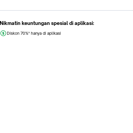
Nikmatin keuntungan spesial di aplikasi:
Diskon 70%* hanya di aplikasi
Promo khusus aplikasi
Gratis Ongkir tiap hari
Buka aplikasi dengan scan QR atau klik tombol:
Pelajari Selengkapnya