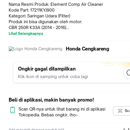
Nama Resmi Produk: Element Comp Air Cleaner
Kode Part: 17211KYJ900
Kategori: Saringan Udara (Filter)
Produk ini bisa digunakan oleh motor:
CBR 250R K33A (2014 - 2016)
CBR 250R KYJ (2011 - 2014)
Lihat Selengkapnya
Jaminan Kepuasan. Apabila barang yang anda pesan tidak ses
atau anda tidak suka, akan kami perbaiki. Kami janji.
Honda Cengkareng
Anda bisa mengembalikan barang (dalam kondisi baru, belum
digunakan) ke kami dalam 7 hari kerja setelah barang diterima
akan mengembalikan uang anda.
Ongkir gagal ditampilkan
Klik ikon di samping untuk coba lagi
Beli di aplikasi, makin banyak promo!
Scan QR-nya untuk lihat barang ini di aplikasi
Sc
Tokopedia. Bebas ongkir, lho~
Ada masalah dengan produk ini?