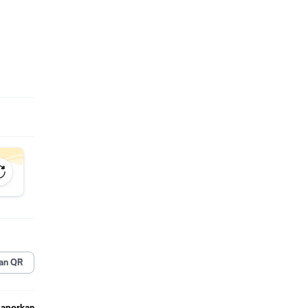
uai
. Kami
an QR
Laporkan