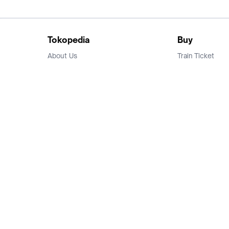
Tokopedia
Buy
About Us
Train Ticket
Career
Flight Ticket
Blog
Ticket Events
Tokopedia Salam
Hotlist
Hotel
Category
Bridestory
Sell
Parentstory
Seller Center
Tokopedia Dictionary
Mitra Toppers
Mall
Register Mall
Tokopedia Apps
Billing & Top up
Deals Tokopedia