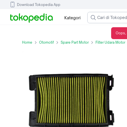
Download Tokopedia App
Kategori
Oops, 
Saringan Udara (Element Comp Air Cleaner) CBR 250R
Home
Otomotif
Spare Part Motor
Filter Udara Motor