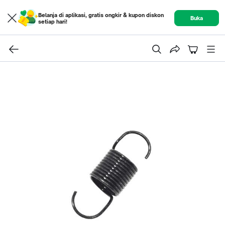
Belanja di aplikasi, gratis ongkir & kupon diskon
Buka
setiap hari!