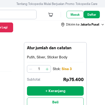
Tentang Tokopedia
Mulai Berjualan
Promo
Tokopedia Care
Masuk
Daftar
Dikirim ke
Jakarta Pusat
 Lagi
Atur jumlah dan catatan
Terpilih:
Putih, Silver, Sticker Body
Stok
:
Sisa
3
jumlah
Rp75.400
Subtotal
+ Keranjang
Beli