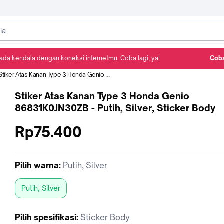
ada kendala dengan koneksi internetmu. Coba lagi, ya!
Coba
Detail Produk
Ulasan
Rekomendasi
tiker Atas Kanan Type 3 Honda Genio 86831K0JN30ZB - Putih, Silver, Sticker Body
Stiker Atas Kanan Type 3 Honda Genio
86831K0JN30ZB - Putih, Silver, Sticker Body
Rp75.400
Pilih
warna
:
Putih, Silver
Putih, Silver
Pilih
spesifikasi
:
Sticker Body