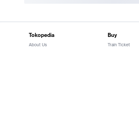
Tokopedia
Buy
About Us
Train Ticket
Career
Flight Ticket
Blog
Ticket Events
Tokopedia Salam
Hotlist
Hotel
Category
Bridestory
Sell
Parentstory
Seller Center
Tokopedia Dictionary
Mitra Toppers
Mall
Register Mall
Tokopedia Apps
Billing & Top up