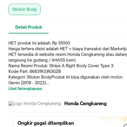
Sticker Body
Detail Produk
HET produk ini adalah: Rp 51000
Harga tertera disini adalah HET + biaya transaksi dari Market
HET tersedia di website resmi Honda Cengkareng atau datan
langsung ke gudang / AHASS kami.
Nama Resmi Produk: Stripe A Right Body Cover Type 3
Kode Part: 86831K0JN30ZB
Kategori: Sticker BodyProduk ini bisa digunakan oleh motor:
Genio (2019 - 2022)
Jaminan Kepuasan. Apabila barang yang anda pesan tidak ses
Lihat Selengkapnya
atau anda tidak suka, akan kami perbaiki. Kami janji.
Anda bisa mengembalikan barang (dalam kondisi baru, belum
Honda Cengkareng
digunakan) ke kami dalam 14 hari kerja setelah barang diterim
akan mengembalikan uang anda.
Ongkir gagal ditampilkan