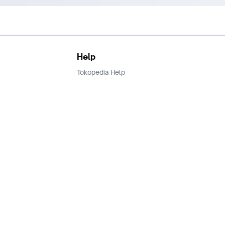
Help
Tokopedia Help
Terms and Condition
Privacy
Keamanan & Privasi