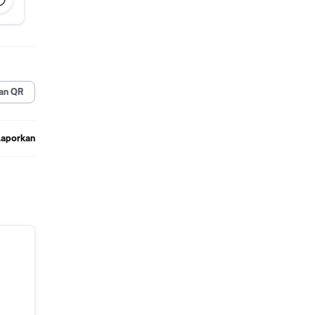
an QR
Laporkan