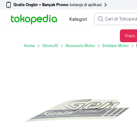
Gratis Ongkir + Banyak Promo
belanja di aplikasi
Kategori
Oops, 
Stiker Atas Kanan Type 3 Honda Genio 86831K0JN30ZB - Putih, Silver, Sticker Body
Home
Otomotif
Aksesoris Motor
Emblem Motor
S