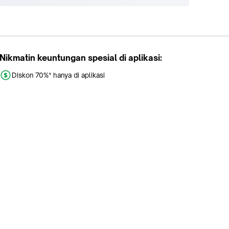
Nikmatin keuntungan spesial di aplikasi:
Diskon 70%* hanya di aplikasi
Promo khusus aplikasi
Gratis Ongkir tiap hari
Buka aplikasi dengan scan QR atau klik tombol: