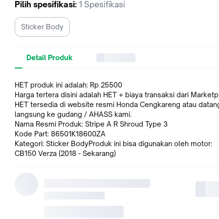
Pilih
spesifikasi
:
1 Spesifikasi
Sticker Body
Detail Produk
HET produk ini adalah: Rp 25500
Harga tertera disini adalah HET + biaya transaksi dari Market
HET tersedia di website resmi Honda Cengkareng atau datan
langsung ke gudang / AHASS kami.
Nama Resmi Produk: Stripe A R Shroud Type 3
Kode Part: 86501K18600ZA
Kategori: Sticker BodyProduk ini bisa digunakan oleh motor:
CB150 Verza (2018 - Sekarang)
Jaminan Kepuasan. Apabila barang yang anda pesan tidak ses
atau anda tidak suka, akan kami perbaiki. Kami janji.
Anda bisa mengembalikan barang (dalam kondisi baru, belum
digunakan) ke kami dalam 14 hari kerja setelah barang diterim
akan mengembalikan uang anda.