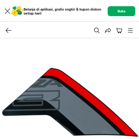
Belanja di aplikasi, gratis ongkir & kupon diskon
Buka
setiap hari!