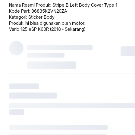
Nama Resmi Produk: Stripe B Left Body Cover Type 1
Kode Part: 86835K2VN20ZA
Kategori: Sticker Body
Produk ini bisa digunakan oleh motor:
Vario 125 eSP K60R (2018 - Sekarang)
Jaminan Kepuasan. Apabila barang yang anda pesan tidak ses
atau anda tidak suka, akan kami perbaiki. Kami janji.
Anda bisa mengembalikan barang (dalam kondisi baru, belum
digunakan) ke kami dalam 7 hari kerja setelah barang diterima
akan mengembalikan uang anda.