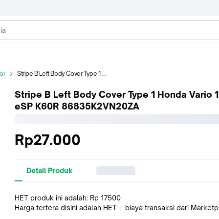
or
Stripe B Left Body Cover Type 1 Honda Vario 125 eSP K60R 86835K2VN20ZA
Stripe B Left Body Cover Type 1 Honda Vario 
eSP K60R 86835K2VN20ZA
Rp27.000
Detail Produk
HET produk ini adalah: Rp 17500
Harga tertera disini adalah HET + biaya transaksi dari Market