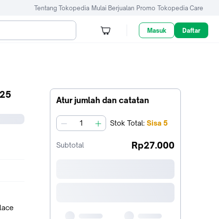
Tentang Tokopedia
Mulai Berjualan
Promo
Tokopedia Care
Masuk
Daftar
125
Atur jumlah dan catatan
Stok
Total
:
Sisa
5
jumlah
Rp27.000
Subtotal
place