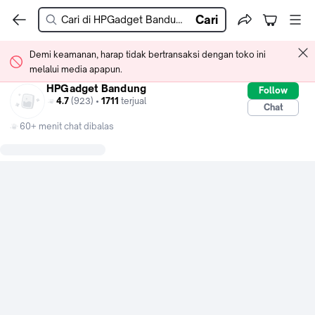
Cari
Demi keamanan, harap tidak bertransaksi dengan toko ini
melalui media apapun.
HPGadget Bandung
Follow
4.7
(923) •
1711
terjual
Chat
60+ menit chat dibalas