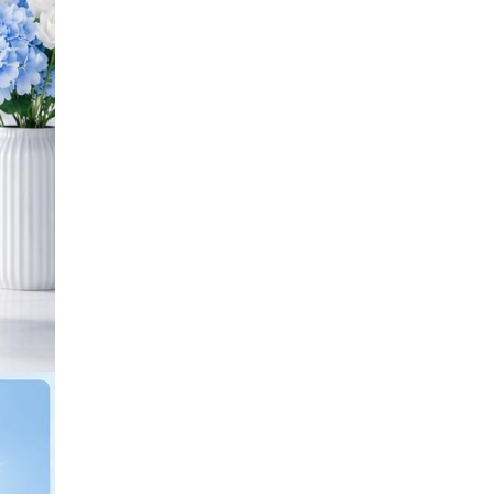
m jam
B
IB