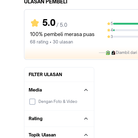
ULASAN PEMBELI
5.0
5
/ 5.0
97.06%
4
2.94%
100% pembeli merasa puas
3
0%
68 rating • 30 ulasan
Diambil dar
FILTER ULASAN
Media
Dengan Foto & Video
Rating
Topik Ulasan