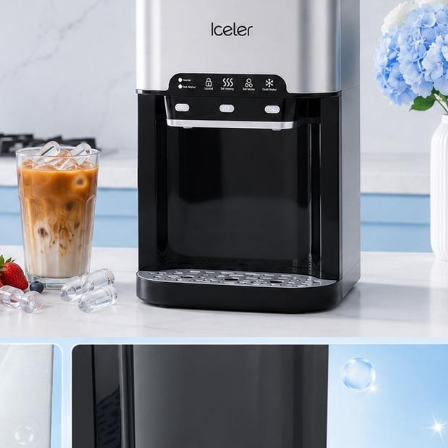
Berikut dengan mesin:
~ Mesin Terbaru ICR-3IN1
~ Manual Book
~ Kartu Garansi
~ Selang Air Galon #1pcs
Pesanan akan dikirim di hari yang sama, Jika payment sebelu
berikut :
~ Pengiriman Cargo hari Senin-Sabtu sebelum pukul 15.00 WI
dikirim di hari yang sama.
~ Pengiriman Instant hari Senin-Sabtu sebelum pukul 16.00 W
dikirim di hari yang sama.
~ Hari Minggu tidak ada pengiriman.
1.Original product Cafeler Indonesia.
2. Garansi 1 tahun.* Syarat dan Ketentuan berlaku
Ketentuan Garansi:
- Harap mengirimkan video kerusakan untuk melakukan klaim
garansi.