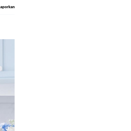
Laporkan
 untuk c
arena ha
okus unt
trik In
akarta