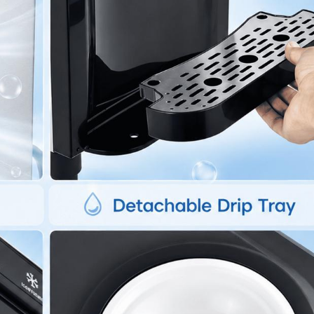
- Garansi untuk pembelian langsung di Cafeler
After-Sales Q&A
1.Pengembalian atau Penukaran Produk
-Produk tidak berfungsi sebagaimana semestinya
-Produk Salah
-Kekurangan aksesoris pada paket
2.After-sales service : Suku cadang tersedia untuk perbaikan
3.Garansi berlaku untuk sparepart
4.Garansi mesin sesuai dengan alamat invoice pembelian