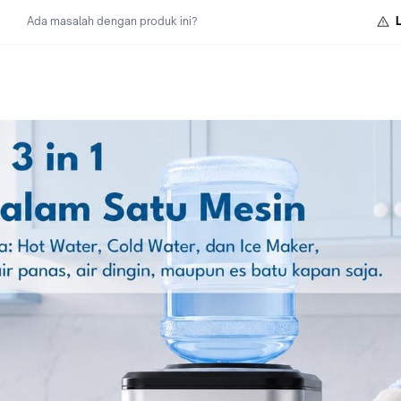
Ada masalah dengan produk ini?
Kapasitas Air Panas : 90℃: 5L/Jam
Kapasitas Air Dingin : 8℃: 4L/Jam
Kapasitas Es Batu: 20KG/24Jam
Catatan:
Diamkan mesin minimal 2-
5 jam sebelum dinyalakan saat barang baru diterima.
Jika memerlukan kapasitas ice yang akurat silahkan pilih mesin
ommercial business pada toko kami.
Hasil ice pada cycle 1 dan 2, tidak bisa langsung dikeluarkan k
sil ice yang rapuh. Hal ini disebabkan pada cycle awal, mesin f
uk menyesuaikan suhu. Harap menunggu hingga cycle ke-3
Mohon pastikan voltase listrik sesuai dengan standar voltase lis
donesia 220 Volt
Berat Mesin Net/gross ：14.9KG /15.6KG
Lebar*Panjang*Tinggi Mesin: 278*428*479mm
!! Mohon tambahkan packing kayu untuk pengiriman ke Luar J
!! For safety reason, please added extra packing!