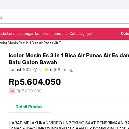
ada kendala dengan koneksi internetmu. Coba lagi, ya!
Coba
Detail Produk
Ulasan
Rekomendasi
celer Mesin Es 3 in 1 Bisa Air Panas Air Es dan Es Batu Galon Bawah
Iceler Mesin Es 3 in 1 Bisa Air Panas Air Es da
Batu Galon Bawah
bintang
Terjual
100+
•
5
(
68
rating)
Rp5.604.050
Harga
Rp5.899.000
diskon
5%
sebelum
diskon
Detail Produk
HARAP MELAKUKAN VIDEO UNBOXING SAAT PENERIMAAN B
TANPA VIDEO UNBOXING SEGALA BENTUK KOMPLAIN TIDAK 