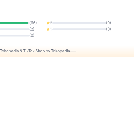
(
66
)
2
(
0
)
0%
(
2
)
1
(
0
)
0%
(
0
)
i Tokopedia & TikTok Shop by Tokopedia