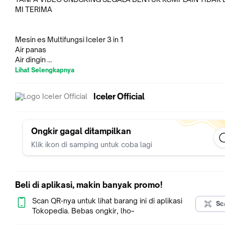
MI TERIMA
Mesin es Multifungsi Iceler 3 in 1
Air panas
Air dingin
Es batu
Lihat Selengkapnya
1 Tekan Keluar Air: 200ML
1 Tekan Keluar Es: Terus Menerus
Iceler Official
Touch Screen Tombol + Safety Lock + Sterilisasi Lampu UV
Spesifikasi :
Ongkir gagal ditampilkan
Model: ICR-3IN1 ICELER
Klik ikon di samping untuk coba lagi
Daya Listrik: 460W
Daya Listrik Air Panas: 320W
Lama Pembuatan Es: 8-12 Menit Per Cycle Jadi 12 Pcs Es Bulle
Berat Es per piece: 9g
Beli di aplikasi, makin banyak promo!
Sumber Air 3 opsi: Galon Air di Atas+ Galon Air di Samping + Isi
ual ke Water Tank
Scan QR-nya untuk lihat barang ini di aplikasi
Sc
Ketentuan Garansi: Harap mengirimkan video kerusakan untuk
Tokopedia. Bebas ongkir, lho~
kan klaim garansi.