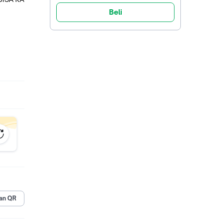
Beli
t
 Air Man
an QR
 melaku