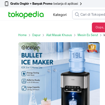
Gratis Ongkir + Banyak Promo
belanja di aplikasi
Kategori
Oops, 
Iceler Mesin Es 3 in 1 Bisa Air Panas Air Es dan Es Batu Galon Bawah
Home
Dapur
Alat Masak Khusus
Mesin Es Serut
I