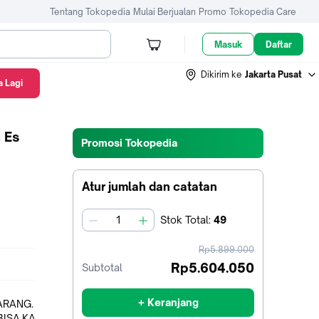
Tentang Tokopedia
Mulai Berjualan
Promo
Tokopedia Care
Masuk
Daftar
Dikirim ke
Jakarta Pusat
 Lagi
n Es
Promosi Tokopedia
Atur jumlah dan catatan
Stok
Total
:
49
jumlah
harga
Rp5.899.000
sebelum
Rp5.604.050
Subtotal
diskon
+ Keranjang
ARANG.
BISA KA