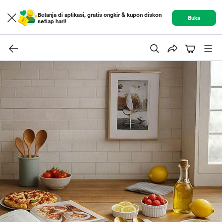
Belanja di aplikasi, gratis ongkir & kupon diskon
Buka
setiap hari!