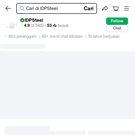
Cari
IDPSteel
Follow
4.9
(2.565) •
53 rb
terjual
Chat
663 pelanggan
60+ menit chat dibalas
10 tahun berjualan