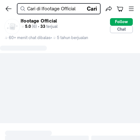
Cari
Ifootage Official
Follow
5.0
(6) •
33
terjual
Chat
60+ menit chat dibalas
5 tahun berjualan