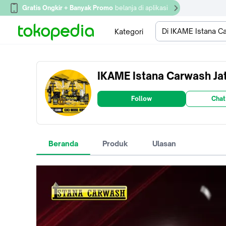
Gratis Ongkir + Banyak Promo
belanja di aplikasi
Di IKAME Istana C
Kategori
IKAME Istana Carwash Ja
Follow
Chat
Beranda
Produk
Ulasan