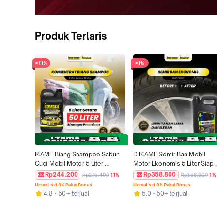
Produk Terlaris
>11%
>1%
IKAME Biang Shampoo Sabun 
D IKAME Semir Ban Mobil 
Cuci Mobil Motor 5 Liter 
Motor Ekonomis 5 Liter Siap 
Konsentrat Setara 50 Liter 
Pakai Tahan Lama & Elegan 
Rp244.200
Rp358.800
Rp275.400
11%
Rp358.900
1%
Hemat Premium dengan 
Berbahan Silicon Solven 
Hemat s.d 8% Pakai Bonus
Hemat s.d 8% Pakai Bonus
Degreasing PH Balance dan 
Mengkilap Cantik - Car, 
4.8
50+ terjual
5.0
50+ terjual
Protect Coating
Kendaraan