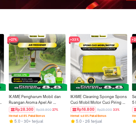
>27%
>33%
>
IKAME Pengharum Mobil dan 
IKAME Cleaning Sponge Spons 
Se
Ruangan Aroma Apel Air 
Cuci Mobil Motor Cuci Piring 
5 
Freshener Premium Botol 10ML 
Busa Berkualitas Daya Serap 
We
Rp28.300
Rp16.800
Rp38.900
27%
Rp25.000
33%
Parfum Gantung Mobil Wangi 
Tinggi Super Lembut Tidak 
Pr
Hemat s.d 8% Pakai Bonus
Hemat s.d 8% Pakai Bonus
He
Mewah Tahan Lama
Mudah Robek 20cm x 6cm x 
Li
5.0
30+ terjual
5.0
26 terjual
9.5cm