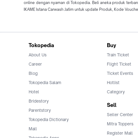
online dengan nyaman di Tokopedia. Beli aneka produk terba
IKAME Istana Carwash Jatim untuk update Produk, Kode Voucher
Tokopedia
Buy
About Us
Train Ticket
Career
Flight Ticket
Blog
Ticket Events
Tokopedia Salam
Hotlist
Hotel
Category
Bridestory
Sell
Parentstory
Seller Center
Tokopedia Dictionary
Mitra Toppers
Mall
Register Mall
Tokopedia Apps