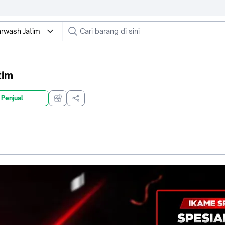
arwash Jatim
tim
 Penjual