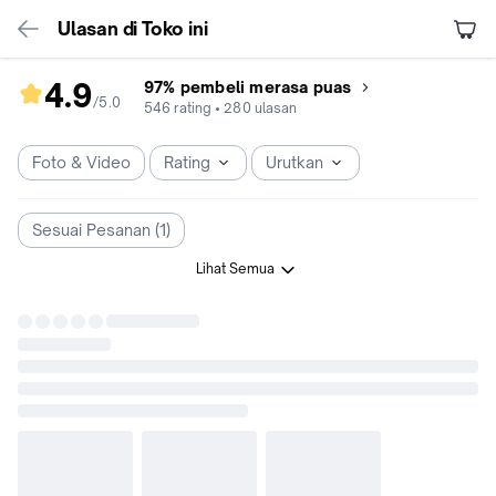
Ulasan di Toko ini
4.9
97% pembeli merasa puas
/5
.
0
rating
546
rating
•
280
ulasan
toko
4.9
Foto & Video
Rating
Urutkan
dari
5
Sesuai Pesanan (1)
Lihat Semua