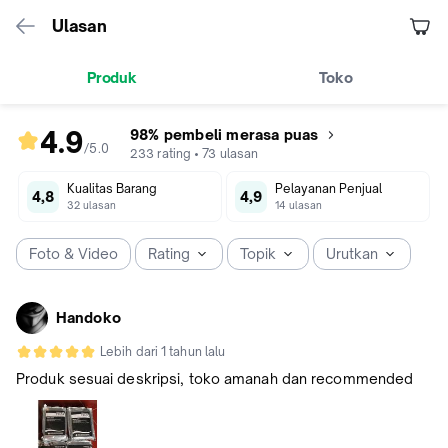
Ulasan
Produk
Toko
4.9
98% pembeli merasa puas
/5
.
0
rating
233
rating
•
73
ulasan
produk
Kualitas Barang
Pelayanan Penjual
4.9
4,8
4,9
32
ulasan
14
ulasan
dari
5
Foto & Video
Rating
Topik
Urutkan
Handoko
Lebih dari 1 tahun lalu
Produk sesuai deskripsi, toko amanah dan recommended