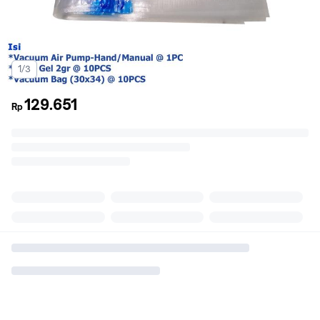
1/3
129.651
Rp