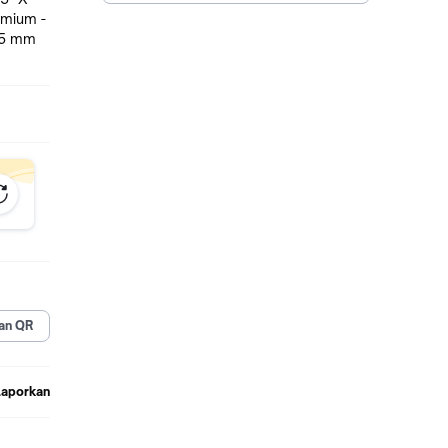
emium -
an QR
Laporkan