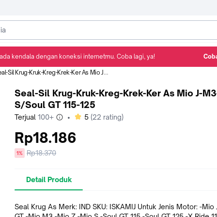
ada kendala dengan koneksi internetmu. Coba lagi, ya!
Coba
Detail Produk
Ulasan
Rekomendasi
l-Sil Krug-Kruk-Kreg-Krek-Ker As Mio J-M3-Z-S/Soul GT 115-125
Seal-Sil Krug-Kruk-Kreg-Krek-Ker As Mio J-M3
S/Soul GT 115-125
bintang
Terjual
100+
•
5
(
22
rating)
Rp18.186
Harga
Rp18.370
diskon
1%
sebelum
diskon
Detail Produk
Seal Krug As Merk: IND SKU: ISKAMIJ Untuk Jenis Motor: -Mio J -Mio
GT -Mio M3 -Mio Z -Mio S -Soul GT 115 -Soul GT 125 -X Ride 1