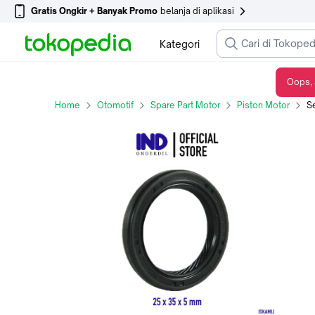
Gratis Ongkir + Banyak Promo
belanja di aplikasi
Kategori
Oops, 
Seal-Sil Krug-Kruk-Kreg-Krek-Ker As Mio J-M3-Z-S/Soul GT 115-125
Home
Otomotif
Spare Part Motor
Piston Motor
Sea