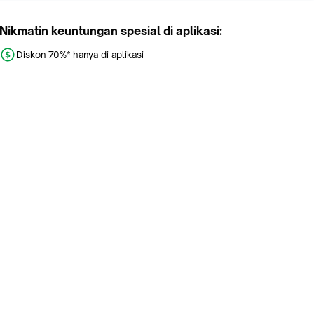
Nikmatin keuntungan spesial di aplikasi:
Diskon 70%* hanya di aplikasi
Promo khusus aplikasi
Gratis Ongkir tiap hari
Buka aplikasi dengan scan QR atau klik tombol:
Pelajari Selengkapnya