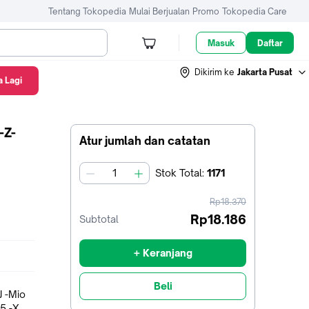
Tentang Tokopedia
Mulai Berjualan
Promo
Tokopedia Care
Masuk
Daftar
Dikirim ke
Jakarta Pusat
 Lagi
-Z-
Atur jumlah dan catatan
Stok
Total
:
1171
jumlah
harga
Rp18.370
sebelum
Rp18.186
Subtotal
diskon
+ Keranjang
Beli
15 -X