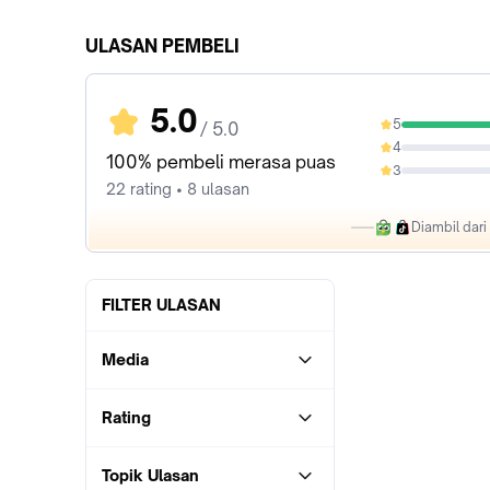
ULASAN PEMBELI
5.0
5
/ 5.0
100%
4
0%
100% pembeli merasa puas
3
0%
22 rating • 8 ulasan
Diambil dar
FILTER ULASAN
Media
Rating
Topik Ulasan