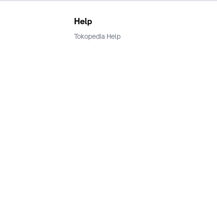
Help
Tokopedia Help
Terms and Condition
Privacy
Keamanan & Privasi
Ikuti Kami