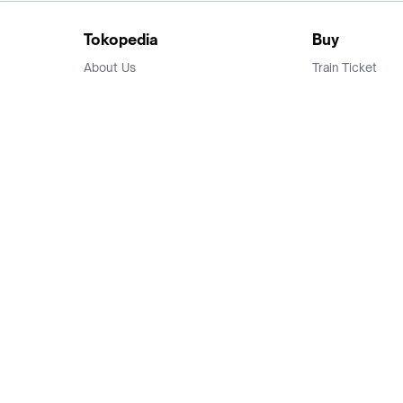
Tokopedia
Buy
About Us
Train Ticket
Career
Flight Ticket
Blog
Ticket Events
Tokopedia Salam
Hotlist
Hotel
Category
Bridestory
Sell
Parentstory
Seller Center
Tokopedia Dictionary
Mitra Toppers
Mall
Register Mall
Tokopedia Apps
Billing & Top up
Deals Tokopedia
Finance