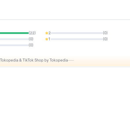
(
22
)
2
(
0
)
0%
(
0
)
1
(
0
)
0%
(
0
)
i Tokopedia & TikTok Shop by Tokopedia