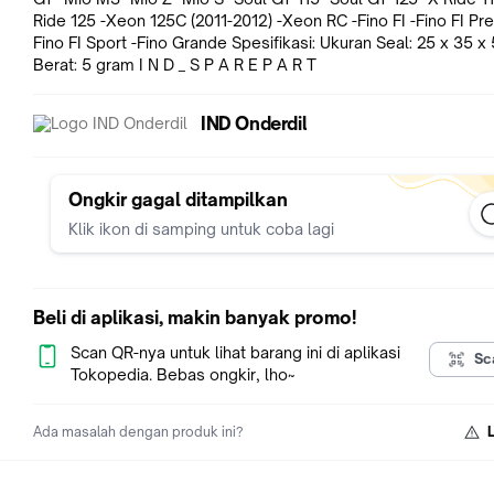
Ride 125 -Xeon 125C (2011-2012) -Xeon RC -Fino FI -Fino FI Pr
Fino FI Sport -Fino Grande Spesifikasi: Ukuran Seal: 25 x 35 x 5 mm
Berat: 5 gram I N D _ S P A R E P A R T
IND Onderdil
Ongkir gagal ditampilkan
Klik ikon di samping untuk coba lagi
Beli di aplikasi, makin banyak promo!
Scan QR-nya untuk lihat barang ini di aplikasi
Sc
Tokopedia. Bebas ongkir, lho~
Ada masalah dengan produk ini?