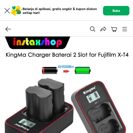
Belanja di aplikasi, gratis ongkir & kupon diskon
Buka
setiap hari!