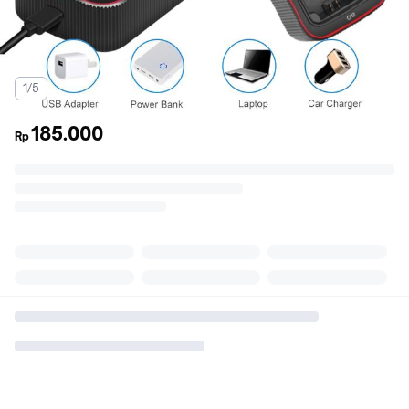
1/5
185.000
Rp